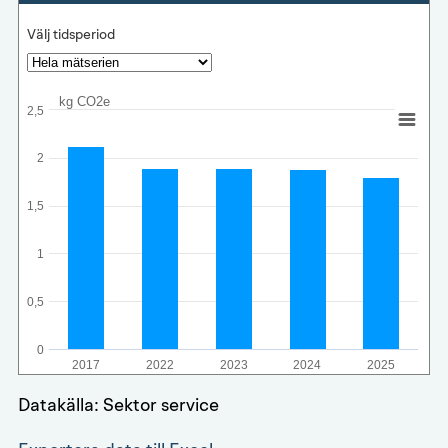
Välj tidsperiod
kg CO2e
2,5
2
1,5
1
0,5
0
2017
2022
2023
2024
2025
Datakälla: Sektor service