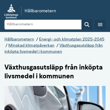
Gå direkt till sidans innehåll
Hållbarometern
Sök
Hållbarometern
/
Energi- och klimatplan 2025-2045
/
Minskad klimatpåverkan
/
Växthusgasutsläpp från
inköpta livsmedel i kommunen
Växthusgasutsläpp från inköpta
livsmedel i kommunen