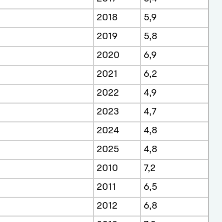
2018
5,9
2019
5,8
2020
6,9
2021
6,2
2022
4,9
2023
4,7
2024
4,8
2025
4,8
2010
7,2
2011
6,5
2012
6,8