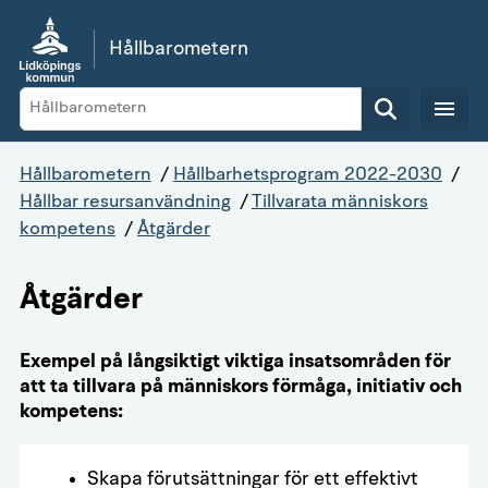
Gå direkt till sidans innehåll
Hållbarometern
Sök
Hållbarometern
/
Hållbarhetsprogram 2022-2030
/
Hållbar resursanvändning
/
Tillvarata människors
kompetens
/
Åtgärder
Åtgärder
Exempel på långsiktigt viktiga insatsområden för
att ta tillvara på människors förmåga, initiativ och
kompetens:
Skapa förutsättningar för ett effektivt