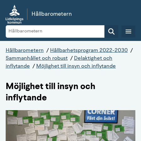
Gå direkt till sidans innehåll
Hållbarometern
Sök
Hållbarometern
/
Hållbarhetsprogram 2022-2030
/
Sammanhållet och robust
/
Delaktighet och
inflytande
/
Möjlighet till insyn och inflytande
Möjlighet till insyn och
inflytande