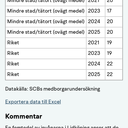
Mindre stad/tätort (ovägt medel)
2021
20
Mindre stad/tätort (ovägt medel)
2023
17
Mindre stad/tätort (ovägt medel)
2024
20
Mindre stad/tätort (ovägt medel)
2025
20
Riket
2021
19
Riket
2023
19
Riket
2024
22
Riket
2025
22
Datakälla: SCBs medborgarundersökning
Exportera data till Excel
Kommentar
En femtedel av invånarna i Lidköping anser att de