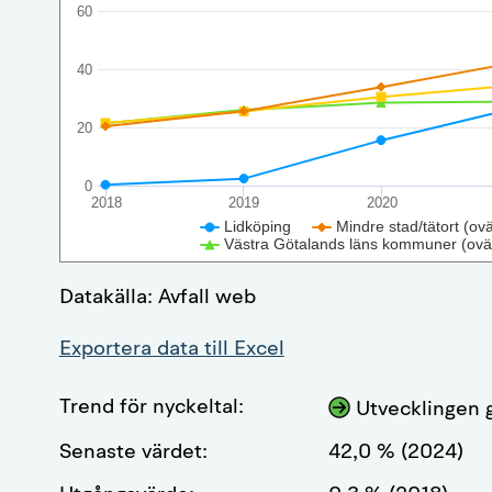
60
40
20
0
2018
2019
2020
Lidköping
Mindre stad/tätort (ov
Västra Götalands läns kommuner (ovä
Datakälla: Avfall web
Exportera data till Excel
Trend för nyckeltal:
Utvecklingen g
Senaste värdet:
42,0 % (2024)