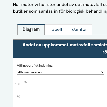
Här mäter vi hur stor andel av det matavfall s
butiker som samlas in för biologisk behandli
Diagram
Tabell
Jämför
Andel av uppkommet matavfall samlats i
rö
Välj geografisk indelning
%
100
80